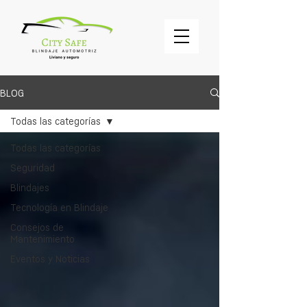
BLOG
Todas las categorías
Todas las categorías
Seguridad
Blindajes
Tecnología en Blindaje
Consejos de
Mantenimiento
Eventos y Noticias